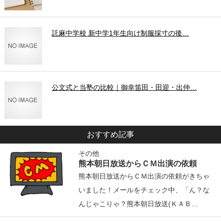
託麻中学校 新中学1年生向け制服採寸の後…
公文式と当塾の比較｜御幸笛田・田迎・出仲…
おすすめ記事
その他
熊本朝日放送からＣＭ出演の依頼
熊本朝日放送からＣＭ出演の依頼がきちゃ
いました！メールをチェック中、「ん？な
んじゃこりゃ？熊本朝日放送(ＫＡＢ…