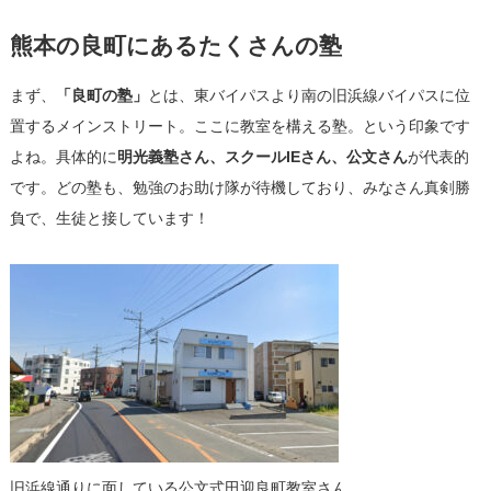
熊本の良町にあるたくさんの塾
まず、
「良町の塾」
とは、東バイパスより南の旧浜線バイパスに位
置するメインストリート。ここに教室を構える塾。という印象です
よね。具体的に
明光義塾さん、スクールIEさん、公文さん
が代表的
です。どの塾も、勉強のお助け隊が待機しており、みなさん真剣勝
負で、生徒と接しています！
旧浜線通りに面している公文式田迎良町教室さん