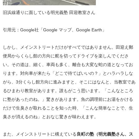
旧浜線通りに面している明光義塾 田迎教室さん
引用元：Google社「Google マップ、Google Earth」
しかし、メインストリートだけがすべてではありません。田迎え郵
便局からくらし館の方向に舵を切ってドライブを楽しんでくださ
い。その道は、細く、車両も多く、離合も大変な蛇の道となってお
ります。対向車が来たら「どこで待てばいいの？」とハラハラしな
がら、3分くらし館方向に進みますと、そこにはなんと、当教室であ
るひまわり教室があります。誰もがこう思います。「こんなところ
に塾があったのね。」驚きがあります。魚の調理前にお湯をかける
だけで生臭さが取れることを知った時、「こんな簡単なことで、生
臭さが消えるのね」とおなじ驚きが味わえます。
また、メインストリートに構えている
良町の塾（明光義塾さん、ス