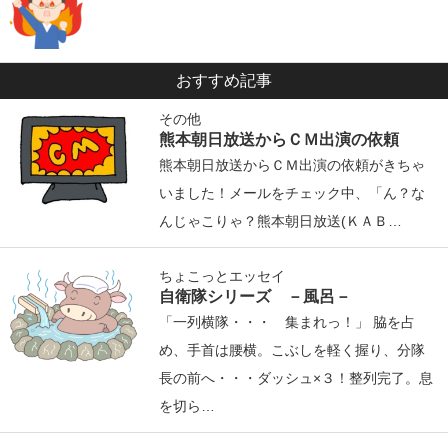
おすすめ記事
その他
熊本朝日放送からＣＭ出演の依頼
熊本朝日放送からＣＭ出演の依頼がきちゃ
いました！メールをチェック中、「ん？な
んじゃこりゃ？熊本朝日放送(ＫＡＢ…
ちょこっとエッセイ
自衛隊シリーズ －風呂－
「一列横隊・・・ 集まれっ！」 脇を占
め、手首は腰横。こぶしを軽く握り、分隊
長の前へ・・・ダッシュ×３！整列完了。息
を切ら…