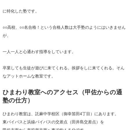
に特化した塾です。
○○高校、○○名合格！という合格人数は大手塾のようにはいきません
が、
一人一人と心通わす指導をしています。
卒業しても生徒が遊びに来てくれる。挨拶をしに来てくれる。そん
なアットホームな教室です。
ひまわり教室へのアクセス（甲佐からの通
塾の仕方）
ひまわり教室は、託麻中学校区（御幸笛田4丁目）にあります。
東バイパスと浜線バイパスの交差点（田井島交差点）を
甲佐方面から市役所方面へ車で約１５分です。