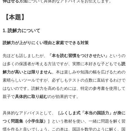
伸ばせる方法
について具体的なアドバイスをお伝えします。
【本題】
1. 読解力について
読解力が上がりにくい理由と家庭でできる対策
先ほども話しましたが、
「本を読む習慣をつけさせたい」
というの
は多くの保護者が考える方法ですが、実際に本好きな子どもでも
読
解力が高いとは限りません
。本は楽しみや知識の幅を広げるための
素晴らしいツールですが、必ずしもテストの点数に直結するわけで
はないのです。読解力を高めるためには、特定の参考書を使用して
親子で
具体的に取り組む
のが効果的です。
具体的なアドバイスとして、
［ふくしま式「本当の国語力」が身に
つく問題集（小学生版）］
という教材を使い、一緒に問題を解く習
慣を作ると良いでしょう。この本は、国語を数学のように解く、国