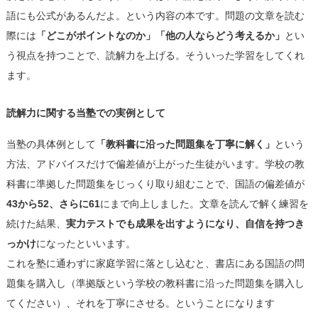
語にも公式があるんだよ。という内容の本です。問題の文章を読む
際には
「どこがポイントなのか」「他の人ならどう考えるか」
とい
う視点を持つことで、読解力を上げる。そういった学習をしてくれ
ます。
読解力に関する当塾での実例として
当塾の具体例として
「教科書に沿った問題集を丁寧に解く」
という
方法、アドバイスだけで偏差値が上がった生徒がいます。学校の教
科書に準拠した問題集をじっくり取り組むことで、国語の偏差値が
43から52、さらに61
にまで向上しました。文章を読んで解く練習を
続けた結果、
実力テストでも成果を出すようになり、自信を持つき
っかけ
になったといいます。
これを塾に通わずに家庭学習に落とし込むと、書店にある国語の問
題集を購入し（準拠版という学校の教科書に沿った問題集を購入し
てください）、それを丁寧にさせる。ということになります