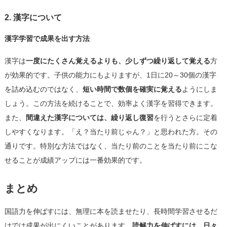
2. 漢字について
漢字学習で成果を出す方法
漢字は
一度にたくさん覚えるよりも、少しずつ繰り返して覚える
方
が効果的です。子供の能力にもよりますが、1日に20～30個の漢字
を詰め込むのではなく、
短い時間で数個を確実に覚える
ようにしま
しょう。この方法を続けることで、効率よく漢字を習得できます。
また、
間違えた漢字については、繰り返し復習
を行うとさらに定着
しやすくなります。「え？当たり前じゃん？」と思われた方。その
通りです。特別な方法ではなく、当たり前のことを当たり前にこな
せることが成績アップには一番効果的です。
まとめ
国語力を伸ばすには、無理に本を読ませたり、長時間学習させるだ
けでは成果が出にくいことがあります。
読解力を伸ばすには、日々