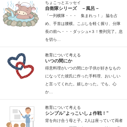
ちょこっとエッセイ
自衛隊シリーズ －風呂－
「一列横隊・・・ 集まれっ！」 脇を占
め、手首は腰横。こぶしを軽く握り、分隊
長の前へ・・・ダッシュ×３！整列完了。息
を切ら…
教育について考える
いつの間にか
得意料理がいつの間にか子供が好きなもの
になってた彼氏に作った手料理、おいしい
と言ってくれた。嬉しかった。でも、心
か…
教育について考える
シンプル”よっこいしょ作戦！”
背を向け合う母と子。2人は座っていて両者