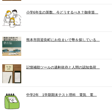
小学6年生の算数、今どうするべき？御幸笛…
熊本市田迎良町にお住まいで塾を探している…
記憶補助ツールの過剰依存と人間の認知負荷…
中学2年 1学期期末テスト理科 電気 電…