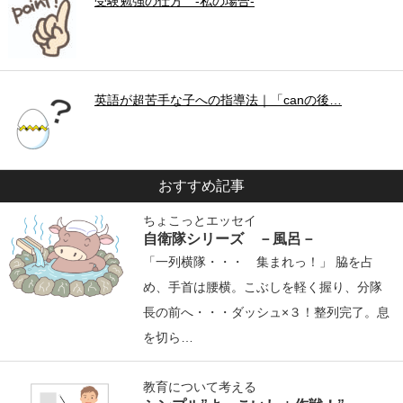
受験勉強の仕方 -私の場合-
英語が超苦手な子への指導法｜「canの後…
おすすめ記事
ちょこっとエッセイ
自衛隊シリーズ －風呂－
「一列横隊・・・ 集まれっ！」 脇を占
め、手首は腰横。こぶしを軽く握り、分隊
長の前へ・・・ダッシュ×３！整列完了。息
を切ら…
教育について考える